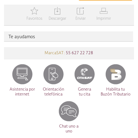
T
Y
Z
V
Favoritos
Descargar
Enviar
Imprimir
Te ayudamos
MarcaSAT:
55 627 22 728
Asistencia por
Orientación
Genera
Habilita tu
internet
telefónica
tu cita
Buzón Tributario
Chat uno a
uno