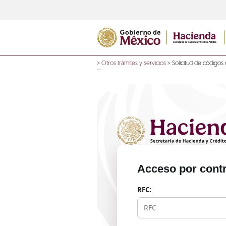
>
Otros trámites y servicios
>
Solicitud de códigos 
--