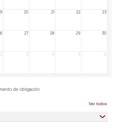
19
20
21
22
23
26
27
28
29
30
2
3
4
5
6
iento de obligación
Ver todos