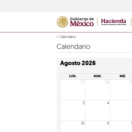
>
Calendario
Calendario
Agosto 2026
LUN.
MAR.
MIÉ.
27
28
3
4
10
11