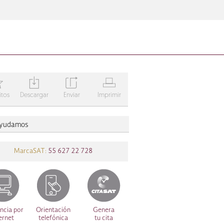
T
Y
Z
V
itos
Descargar
Enviar
Imprimir
ayudamos
MarcaSAT:
55 627 22 728
ncia por
Orientación
Genera
ernet
telefónica
tu cita