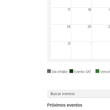
17
18
24
25
31
1
Día inhábil
Evento SAT
Vencim
Buscar eventos
Próximos eventos