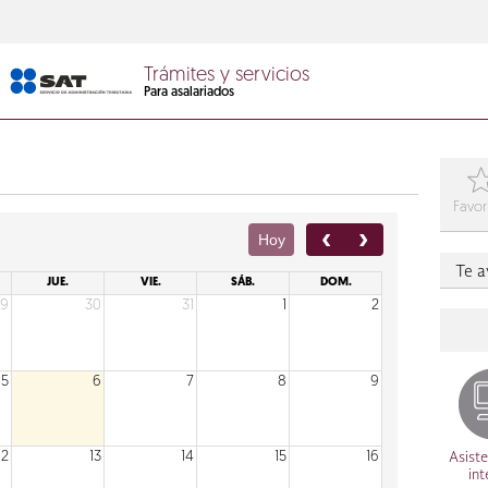
Trámites y servicios
Para asalariados
Favor
Hoy
Te 
JUE.
VIE.
SÁB.
DOM.
29
30
31
1
2
5
6
7
8
9
12
13
14
15
16
Asiste
int